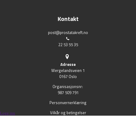
Kontakt
post@prostatakreft.no
22 53 55 35
Adresse
Wergelandsveien 1
0167 Oslo
Organisasjonsnr:
987 509 791
Personvernerklæring
Vilkår og betingelser
Logg inn