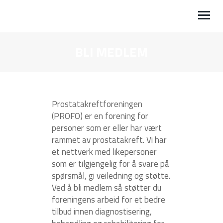
BLI MEDLEM
BLI MEDLEM
GI EN GAVE
MIN SIDE
Prostatakreftforeningen
(PROFO) er en forening for
TILBAKE TIL PROSTATAKREFT.NO
personer som er eller har vært
rammet av prostatakreft. Vi har
et nettverk med likepersoner
som er tilgjengelig for å svare på
spørsmål, gi veiledning og støtte.
Ved å bli medlem så støtter du
foreningens arbeid for et bedre
tilbud innen diagnostisering,